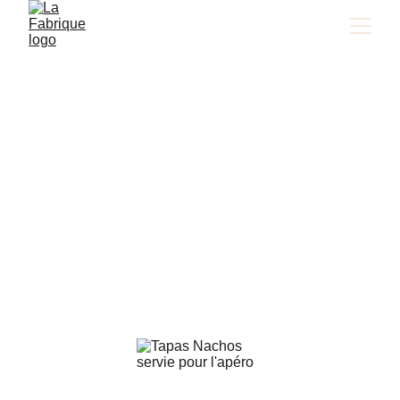
TAPAS À 
SAINT-MALO
18h00 - 01h00
Lors de votre commande, un bipper vous 
sera remis. Lorsqu'il s'éveille, vos tapas 
vous attendent. Filez discrètement au 
comptoir à l'étage. 